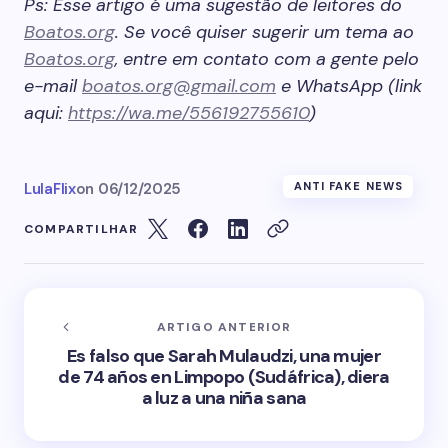
Ps: Esse artigo é uma sugestão de leitores do
Boatos.org
. Se você quiser sugerir um tema ao
Boatos.org
, entre em contato com a gente pelo
e-mail
boatos.org@gmail.com
e WhatsApp (link
aqui:
https://wa.me/556192755610
)
LulaFlix
on
06/12/2025
ANTI FAKE NEWS
COMPARTILHAR
ARTIGO ANTERIOR
Es falso que Sarah Mulaudzi, una mujer
de 74 años en Limpopo (Sudáfrica), diera
a luz a una niña sana