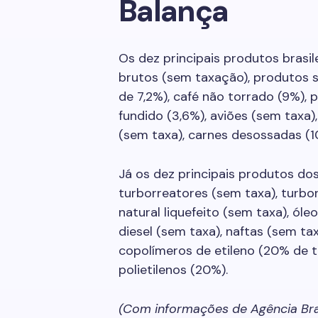
Balança
Os dez principais produtos brasil
brutos (sem taxação), produtos 
de 7,2%), café não torrado (9%), 
fundido (3,6%), aviões (sem taxa),
(sem taxa), carnes desossadas (10
Já os dez principais produtos do
turborreatores (sem taxa), turbo
natural liquefeito (sem taxa), óle
diesel (sem taxa), naftas (sem ta
copolímeros de etileno (20% de ta
polietilenos (20%).
(Com informações de Agência Bra