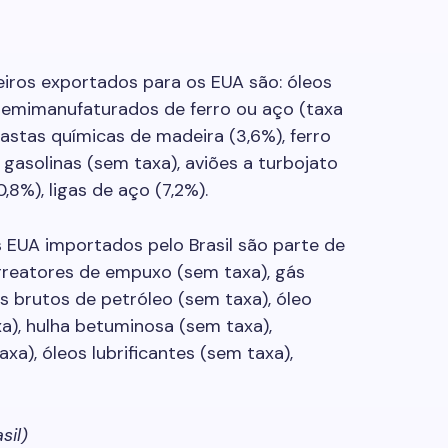
eiros exportados para os EUA são: óleos
semimanufaturados de ferro ou aço (taxa
pastas químicas de madeira (3,6%), ferro
 gasolinas (sem taxa), aviões a turbojato
,8%), ligas de aço (7,2%).
s EUA importados pelo Brasil são parte de
rreatores de empuxo (sem taxa), gás
os brutos de petróleo (sem taxa), óleo
xa), hulha betuminosa (sem taxa),
xa), óleos lubrificantes (sem taxa),
sil)