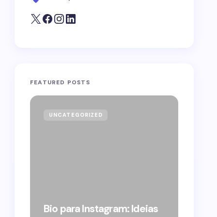
FEATURED POSTS
UNCATEGORIZED
GOVE
Forag
Bolso
Bio para Instagram: Ideias
suple