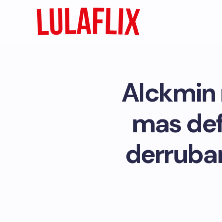
Alckmin 
mas def
derrubar