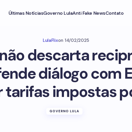
Últimas Notícias
Governo Lula
Anti Fake News
Contato
LulaFlix
on
14/02/2025
não descarta recip
ende diálogo com 
 tarifas impostas 
GOVERNO LULA