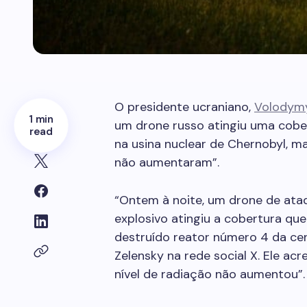
O presidente ucraniano,
Volodymy
1 min
um drone russo atingiu uma cobe
read
na usina nuclear de Chernobyl, m
não aumentaram”.
“Ontem à noite, um drone de ata
explosivo atingiu a cobertura q
destruído reator número 4 da cen
Zelensky na rede social X. Ele acr
nível de radiação não aumentou”.