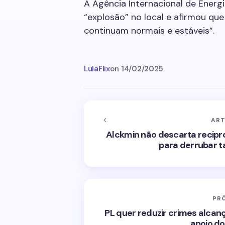
A Agência Internacional de Ener
“explosão” no local e afirmou que
continuam normais e estáveis”.
LulaFlix
on
14/02/2025
ART
Alckmin não descarta recipr
para derrubar t
PR
PL quer reduzir crimes alcanç
apoio do