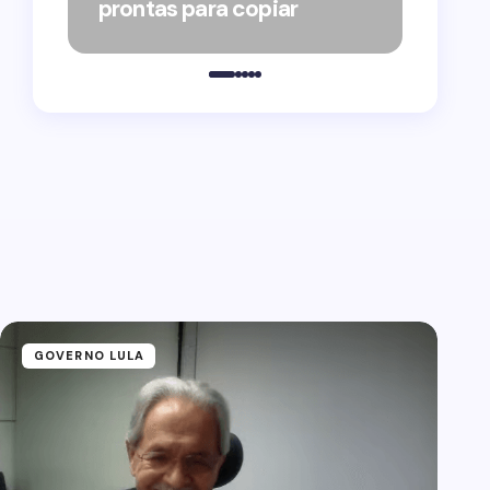
prontas para copiar
pelo
GOVERNO LULA