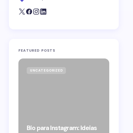
FEATURED POSTS
UNCATEGORIZED
GOVE
Forag
Bolso
Bio para Instagram: Ideias
suple