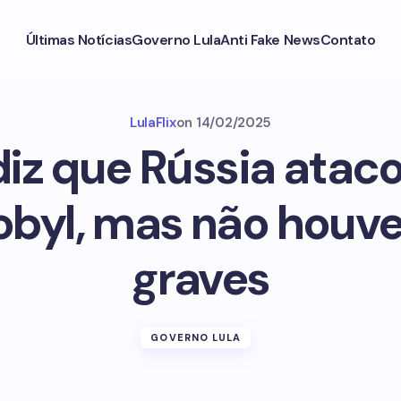
Últimas Notícias
Governo Lula
Anti Fake News
Contato
LulaFlix
on
14/02/2025
iz que Rússia ataco
byl, mas não houv
graves
GOVERNO LULA