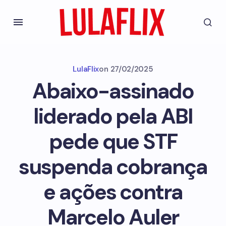
LulaFlix
on
27/02/2025
Abaixo-assinado
liderado pela ABI
pede que STF
suspenda cobrança
e ações contra
Marcelo Auler