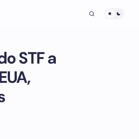
do STF a
EUA,
s