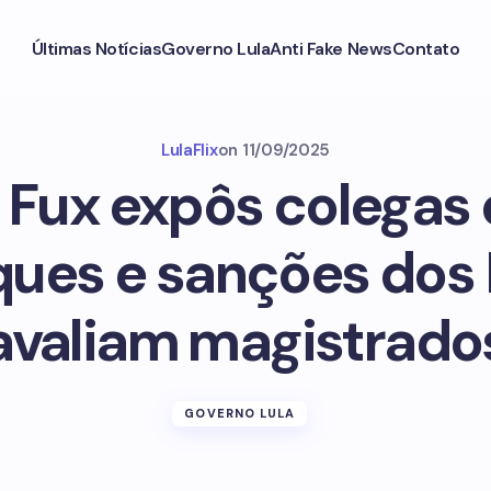
Últimas Notícias
Governo Lula
Anti Fake News
Contato
LulaFlix
on
11/09/2025
 Fux expôs colegas 
ques e sanções dos 
avaliam magistrado
GOVERNO LULA