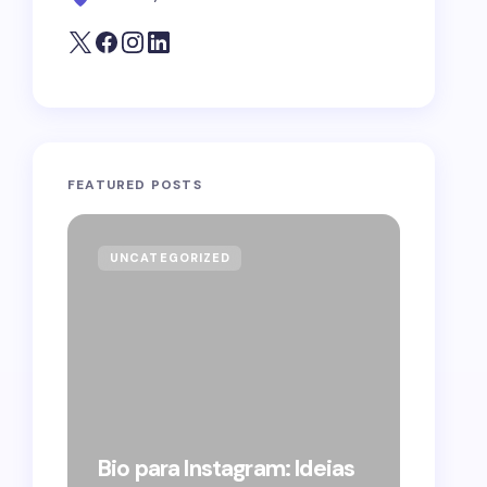
FEATURED POSTS
UNCATEGORIZED
GOVE
Forag
Bolso
Bio para Instagram: Ideias
suple