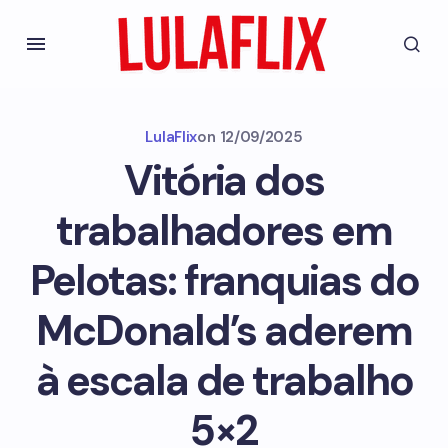
LulaFlix
on
12/09/2025
Vitória dos
trabalhadores em
Pelotas: franquias do
McDonald’s aderem
à escala de trabalho
5×2