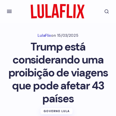
LulaFlix
on
15/03/2025
Trump está
considerando uma
proibição de viagens
que pode afetar 43
países
GOVERNO LULA