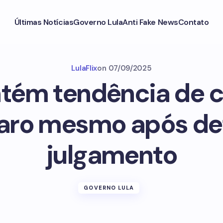
Últimas Notícias
Governo Lula
Anti Fake News
Contato
LulaFlix
on
07/09/2025
tém tendência de 
aro mesmo após de
julgamento
GOVERNO LULA