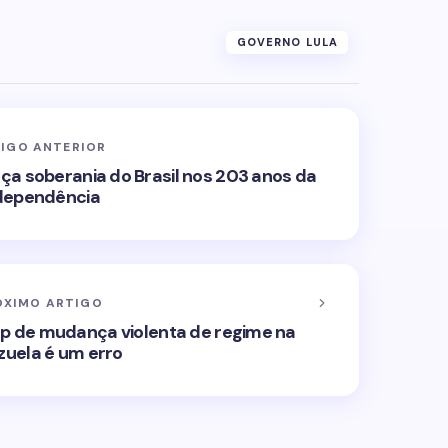
GOVERNO LULA
IGO ANTERIOR
lça soberania do Brasil nos 203 anos da
dependência
ÓXIMO ARTIGO
p de mudança violenta de regime na
uela é um erro