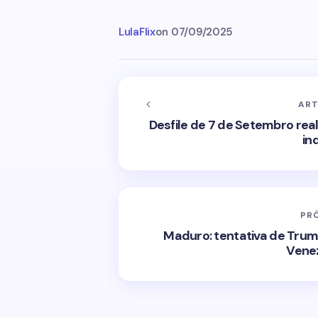
LulaFlix
on
07/09/2025
ART
Desfile de 7 de Setembro rea
in
PR
Maduro: tentativa de Trum
Venez