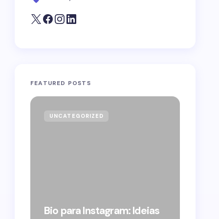
FEATURED POSTS
UNCATEGORIZED
GOVE
Forag
Bolso
Bio para Instagram: Ideias
suple