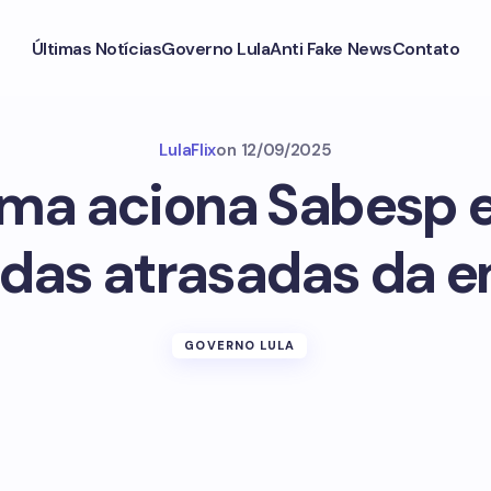
Últimas Notícias
Governo Lula
Anti Fake News
Contato
LulaFlix
on
12/09/2025
ma aciona Sabesp 
as atrasadas da 
GOVERNO LULA