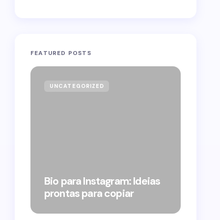
FEATURED POSTS
UNCATEGORIZED
GOVE
Forag
Bolso
Bio para Instagram: Ideias
suple
prontas para copiar
pelo