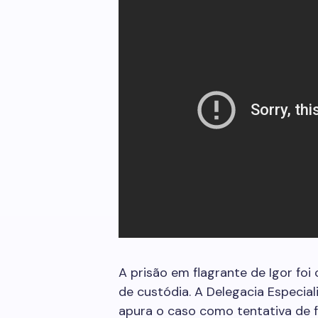
A prisão em flagrante de Igor foi
de custódia. A Delegacia Especia
apura o caso como tentativa de f