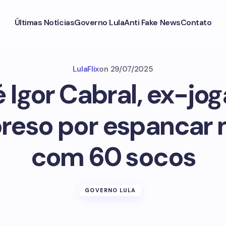
Últimas Notícias
Governo Lula
Anti Fake News
Contato
LulaFlix
on
29/07/2025
Igor Cabral, ex-jo
preso por espancar
com 60 socos
GOVERNO LULA