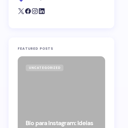
FEATURED POSTS
UNCATEGORIZED
GOVE
Forag
Bolso
Bio para Instagram: Ideias
suple