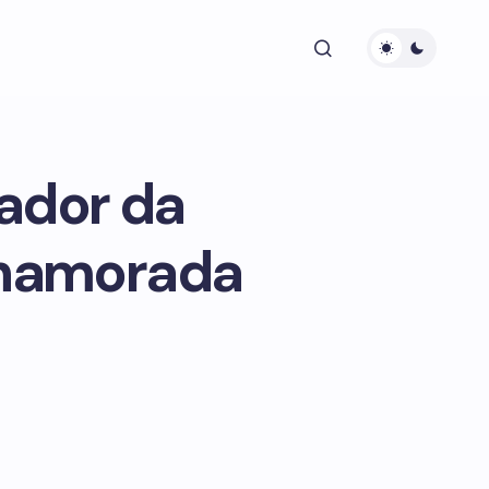
gador da
 namorada