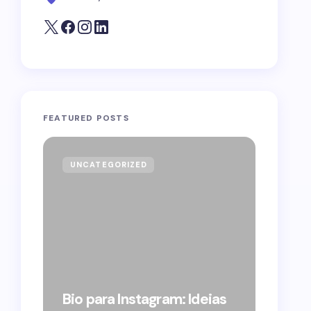
FEATURED POSTS
UNCATEGORIZED
GOVE
Forag
Bolso
Bio para Instagram: Ideias
suple