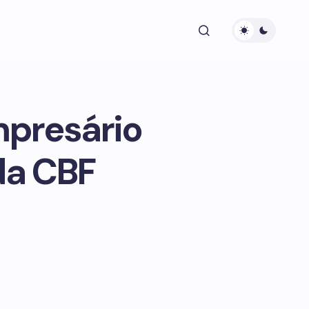
mpresário
da CBF