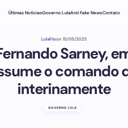
Últimas Notícias
Governo Lula
Anti Fake News
Contato
LulaFlix
on
15/05/2025
ernando Sarney, e
ssume o comando 
interinamente
GOVERNO LULA