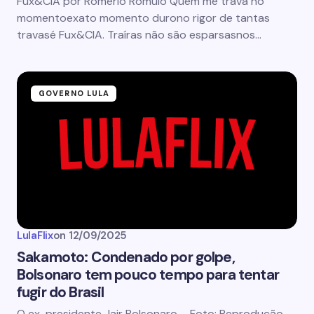
Fux&CIA por Romério Rômulo Quem me trava no
momentoexato momento durono rigor de tantas
travasé Fux&CIA. Traíras não são esparsasnos…
GOVERNO LULA
LulaFlix
on
12/09/2025
Sakamoto: Condenado por golpe,
Bolsonaro tem pouco tempo para tentar
fugir do Brasil
O ex-presidente Jair Bolsonaro – Foto: Reprodução