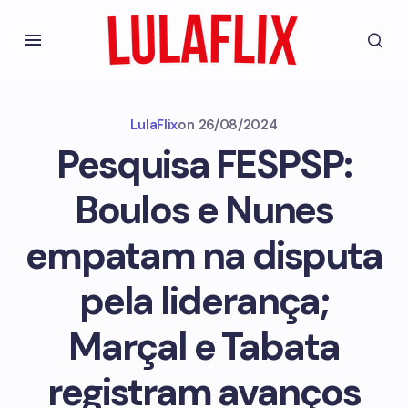
LulaFlix
on
26/08/2024
Pesquisa FESPSP:
Boulos e Nunes
empatam na disputa
pela liderança;
Marçal e Tabata
registram avanços