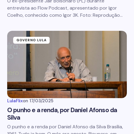
O ex-presidente Jair Bolsonaro (PL) durante
entrevista ao Flow Podcast, apresentado por Igor
Coelho, conhecido como Igor 3K. Foto: Reprodução…
GOVERNO LULA
LulaFlix
on
17/03/2025
O punho e a renda, por Daniel Afonso da
Silva
O punho e a renda por Daniel Afonso da Silva Brasília,
1961. Tudo ia bem. O mês era agosto. Ricupero, em