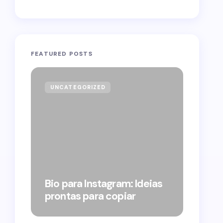
FEATURED POSTS
UNCATEGORIZED
GOVE
Forag
Bolso
Bio para Instagram: Ideias
suple
prontas para copiar
pelo