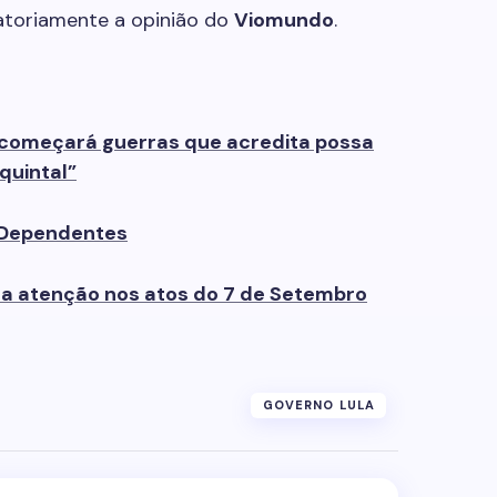
gatoriamente a opinião do
Viomundo
.
 começará guerras que acredita possa
quintal”
s Dependentes
 a atenção nos atos do 7 de Setembro
GOVERNO LULA