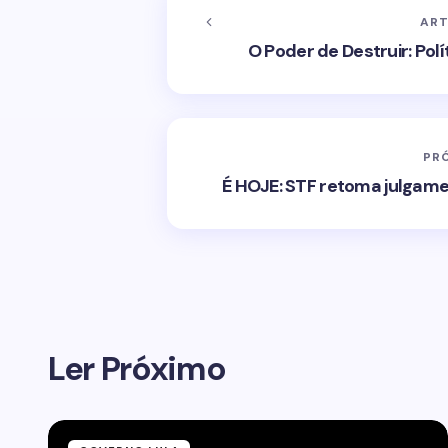
ART
O Poder de Destruir: Pol
PR
É HOJE: STF retoma julgame
Ler Próximo