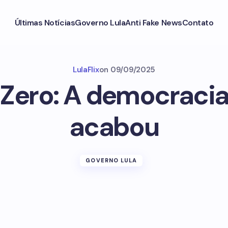
Últimas Notícias
Governo Lula
Anti Fake News
Contato
LulaFlix
on
09/09/2025
Zero: A democraci
acabou
GOVERNO LULA