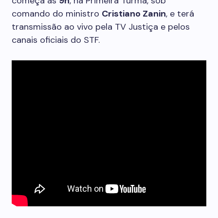
começa às
9h
, na Primeira Turma, sob
comando do ministro
Cristiano Zanin
, e terá
transmissão ao vivo pela TV Justiça e pelos
canais oficiais do STF.