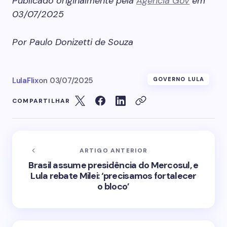
Publicado originalmente pela
Agência Gov
em
03/07/2025
Por Paulo Donizetti de Souza
LulaFlix
on
03/07/2025
GOVERNO LULA
COMPARTILHAR
ARTIGO ANTERIOR
Brasil assume presidência do Mercosul, e
Lula rebate Milei: ‘precisamos fortalecer
o bloco’