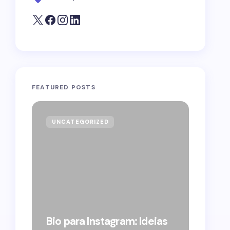
FEATURED POSTS
UNCATEGORIZED
GOVE
Forag
Bolso
Bio para Instagram: Ideias
suple