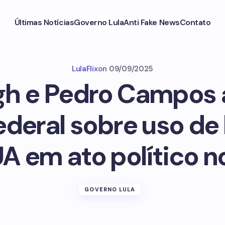
Últimas Notícias
Governo Lula
Anti Fake News
Contato
LulaFlix
on
09/09/2025
gh e Pedro Campos
Federal sobre uso de
A em ato político no
GOVERNO LULA