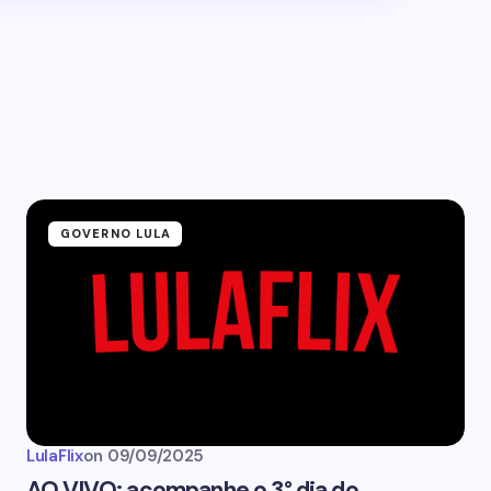
GOVERNO LULA
LulaFlix
on
09/09/2025
AO VIVO: acompanhe o 3° dia do