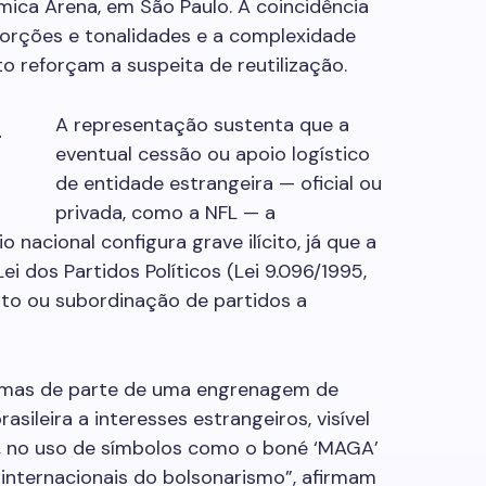
mica Arena, em São Paulo. A coincidência
porções e tonalidades e a complexidade
to reforçam a suspeita de reutilização.
A representação sustenta que a
r
eventual cessão ou apoio logístico
de entidade estrangeira — oficial ou
privada, como a NFL — a
o nacional configura grave ilícito, já que a
Lei dos Partidos Políticos (Lei 9.096/1995,
mento ou subordinação de partidos a
, mas de parte de uma engrenagem de
sileira a interesses estrangeiros, visível
s, no uso de símbolos como o boné ‘MAGA’
internacionais do bolsonarismo”, afirmam