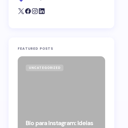
FEATURED POSTS
UNCATEGORIZED
GOVE
Forag
Bolso
Bio para Instagram: Ideias
suple