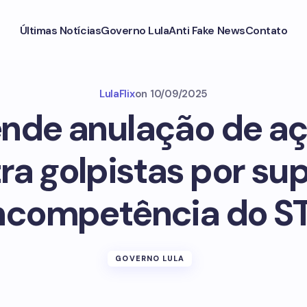
Últimas Notícias
Governo Lula
Anti Fake News
Contato
LulaFlix
on
10/09/2025
ende anulação de aç
ra golpistas por su
incompetência do ST
GOVERNO LULA