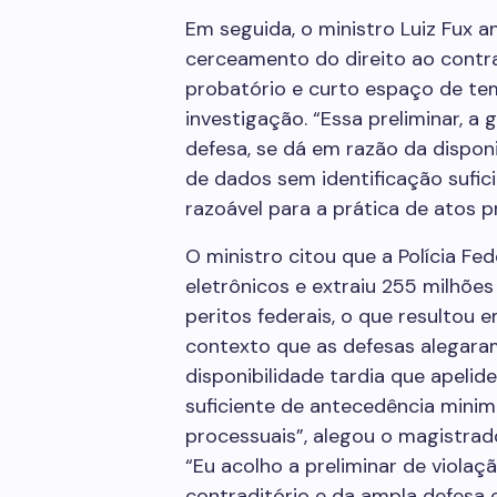
Em seguida, o ministro Luiz Fux 
cerceamento do direito ao contra
probatório e curto espaço de te
investigação. “Essa preliminar, a 
defesa, se dá em razão da dispon
de dados sem identificação sufi
razoável para a prática de atos pr
O ministro citou que a Polícia Fe
eletrônicos e extraiu 255 milhõe
peritos federais, o que resultou 
contexto que as defesas alegar
disponibilidade tardia que apeli
suficiente de antecedência minim
processuais”, alegou o magistrad
“Eu acolho a preliminar de violaç
contraditório e da ampla defesa