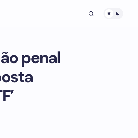
ão penal
posta
F’