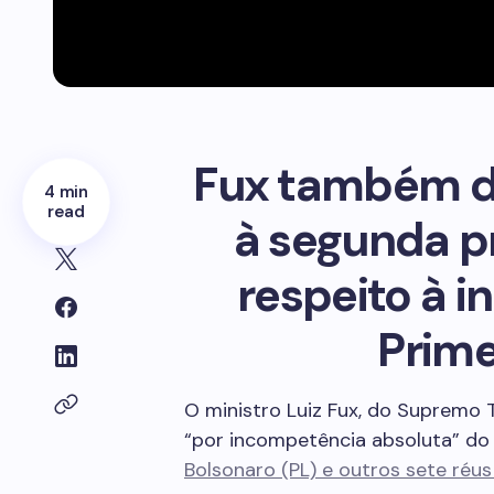
Fux também di
4 min
read
à segunda pr
respeito à 
Prime
O ministro Luiz Fux, do Supremo T
“por incompetência absoluta” do
Bolsonaro (PL) e outros sete réu