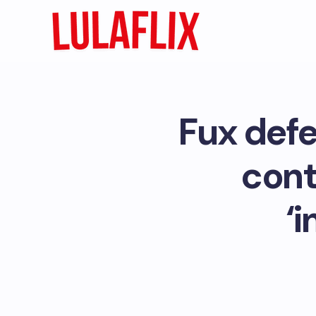
Fux def
cont
‘