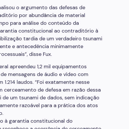
analisou o argumento das defesas de
ditório por abundância de material
mpo para análise do conteúdo da
garantia constitucional ao contraditório à
ibilização tardia de um verdadeiro tsunami
ciente e antecedência minimamente
ocessuais”, disse Fux.
deral apreendeu 1,2 mil equipamentos
s de mensagens de áudio e vídeo com
em 1.214 laudos. “Foi exatamente nesse
am cerceamento de defesa em razão dessa
dei de um tsunami de dados, sem indicação
amente razoável para a prática dos atos
o.
ão à garantia constitucional do
 e reconheço a ocorrência de cerceamento.