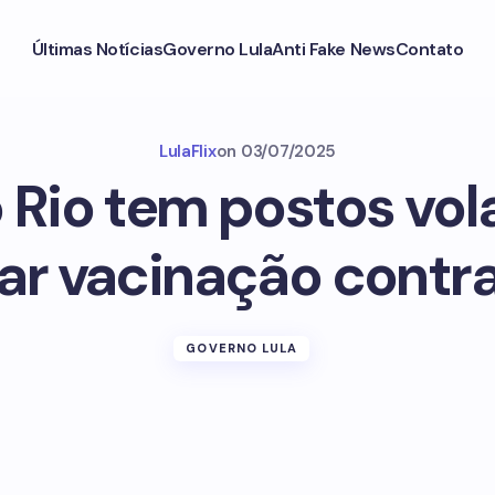
Últimas Notícias
Governo Lula
Anti Fake News
Contato
LulaFlix
on
03/07/2025
 Rio tem postos vol
ar vacinação contra
GOVERNO LULA