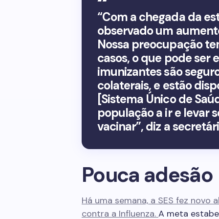
“Com a chegada da est
observado um aumento 
Nossa preocupação tem
casos, o que pode ser 
imunizantes são seguro
colaterais, e estão dis
[Sistema Único de Saúd
população a ir e levar 
vacinar”, diz a secretá
Pouca adesão
Há uma semana, a SES fez novo al
contra a Influenza.
A meta estabel