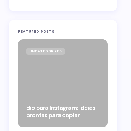
FEATURED POSTS
UNCATEGORIZED
GOVE
Forag
Bolso
Bio para Instagram: Ideias
suple
prontas para copiar
pelo