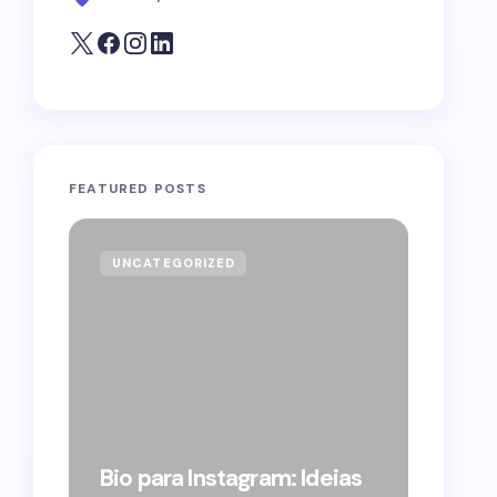
FEATURED POSTS
UNCATEGORIZED
GOVE
Forag
Bolso
Bio para Instagram: Ideias
suple