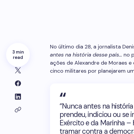
No último dia 28, a jornalista
Deni
3 min
antes na história desse país…
no p
read
ações de
Alexandre de Moraes
e 
cinco militares por planejarem u
“Nunca antes na históri
prendeu, indiciou ou se 
Exército e da Marinha – 
tramar contra a democra