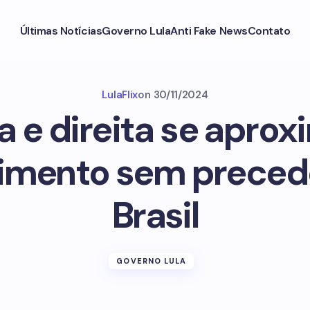
Últimas Notícias
Governo Lula
Anti Fake News
Contato
LulaFlix
on
30/11/2024
a e direita se apro
mento sem preced
Brasil
GOVERNO LULA