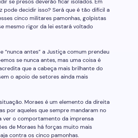
dir se presos deverão ficar isolados. Em
 pode decidir isso? Será que é tão difícil a
sses cinco militares pamonhas, golpistas
 mesmo rigor da lei estará voltado
que “nunca antes” a Justiça comum prendeu
abemos se nunca antes, mas uma coisa é
acredita que a cabeça mais brilhante do
sem o apoio de setores ainda mais
situação.
Moraes
é um elemento da direita
adas por aqueles que sempre mandaram no
ta ver o comportamento da imprensa
ções de
Moraes
há forças muito mais
aja contra os cinco pamonhas.