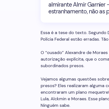
almirante
Almir Garnier
–
estranhamento, não as p
Essa é a tese do texto. Segundo
Polícia Federal estão erradas. Tã
O “ousado”
Alexandre de Moraes
autorização explícita, que o com
subordinados presos.
Vejamos algumas questões sobre 
presos? Eles realizaram alguma c
encontraram um plano mequetref
Lula
,
Alckmin
e
Moraes
. Esse pla
Ninguém sabe.