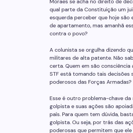
Moraes
se acha no direito de deci
qual parte da Constituição um juiz
esquerda perceber que hoje são e
de apartamento, mas amanhã esse
contra o povo?
A colunista se orgulha dizendo 
militares de alta patente. Não s
certa. Quem em são consciência 
STF está tomando tais decisões 
poderosos das Forças Armadas?
Esse é outro problema-chave da 
golpista e suas ações são apoi
país. Para quem tem dúvida, bas
golpista. Ou seja, por trás das a
poderosas que permitem que ele 