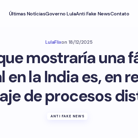
Últimas Notícias
Governo Lula
Anti Fake News
Contato
LulaFlix
on
18/12/2025
 que mostraría una f
l en la India es, en r
je de procesos dis
ANTI FAKE NEWS