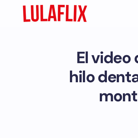
El video
hilo denta
monta