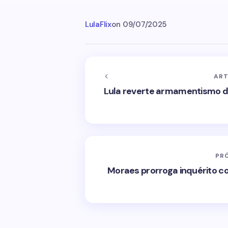
LulaFlix
on
09/07/2025
ART
Lula reverte armamentismo d
PR
Moraes prorroga inquérito c