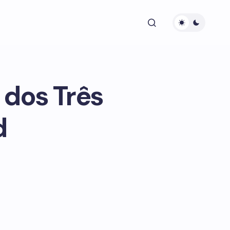
 dos Três
d