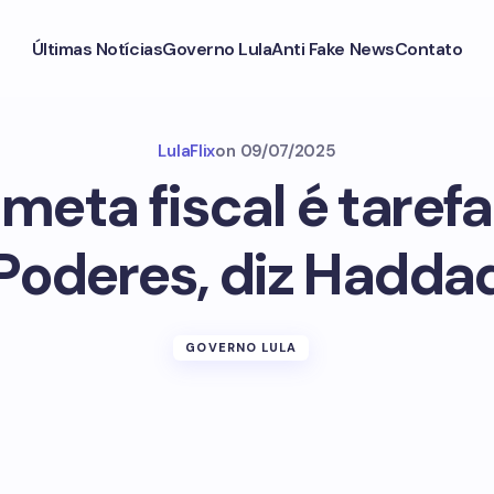
Últimas Notícias
Governo Lula
Anti Fake News
Contato
LulaFlix
on
09/07/2025
meta fiscal é tarefa
Poderes, diz Hadda
GOVERNO LULA