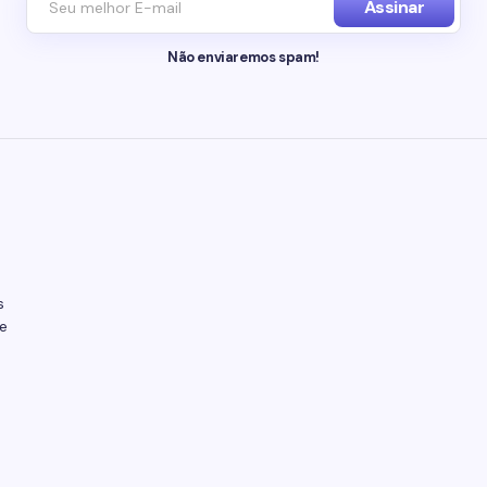
Assinar
Não enviaremos spam!
s
e