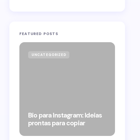
FEATURED POSTS
UNCATEGORIZED
GOVE
Forag
Bolso
Bio para Instagram: Ideias
suple
prontas para copiar
pelo