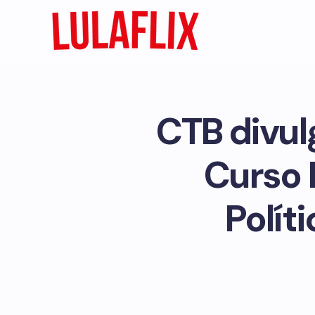
CTB divu
Curso 
Polít