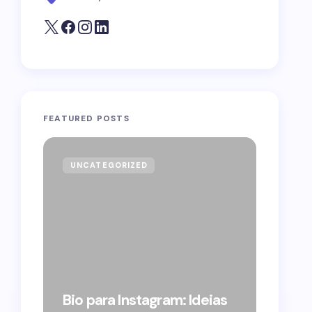
FEATURED POSTS
UNCATEGORIZED
GOVE
Forag
Bolso
Bio para Instagram: Ideias
suple