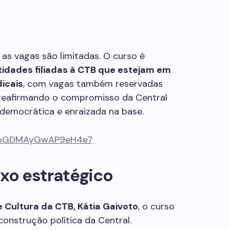
s
 as vagas são limitadas. O curso é
tidades filiadas à CTB que estejam em
icais
, com vagas também reservadas
 reafirmando o compromisso da Central
emocrática e enraizada na base.
e/VpGDMAyGwAP9eH4e7
xo estratégico
 Cultura da CTB, Kátia Gaivoto
, o curso
construção política da Central.