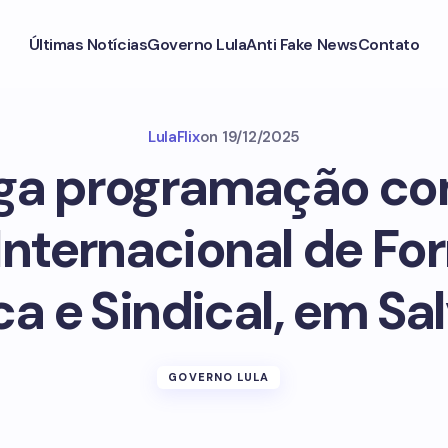
Últimas Notícias
Governo Lula
Anti Fake News
Contato
LulaFlix
on
19/12/2025
lga programação co
Internacional de F
ica e Sindical, em Sa
GOVERNO LULA