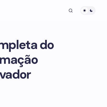
mpleta do
ormação
lvador