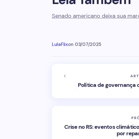
Senado americano deixa sua mar
LulaFlix
on
03/07/2025
ART
Política de governança 
PR
Crise no RS: eventos climátic
por repa