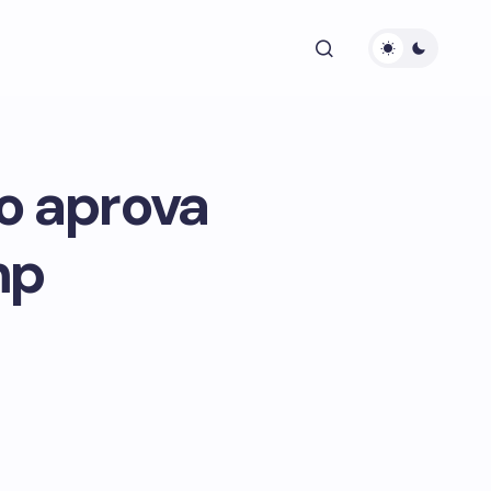
o aprova
mp