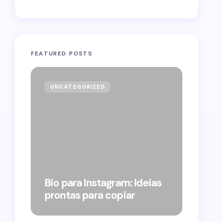
FEATURED POSTS
UNCATEGORIZED
GOVE
Forag
Bolso
Bio para Instagram: Ideias
suple
prontas para copiar
pelo