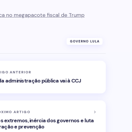
ca no megapacote fiscal de Trump
GOVERNO LULA
IGO ANTERIOR
da administração pública vai à CCJ
ÓXIMO ARTIGO
os extremos, inércia dos governos e luta
ração e prevenção