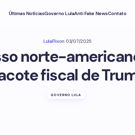
Últimas Notícias
Governo Lula
Anti Fake News
Contato
LulaFlix
on
03/07/2025
so norte-american
acote fiscal de Tru
GOVERNO LULA