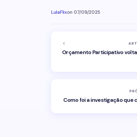
LulaFlix
on
07/09/2025
ART
Orçamento Participativo volta
PR
Como foi a investigação que