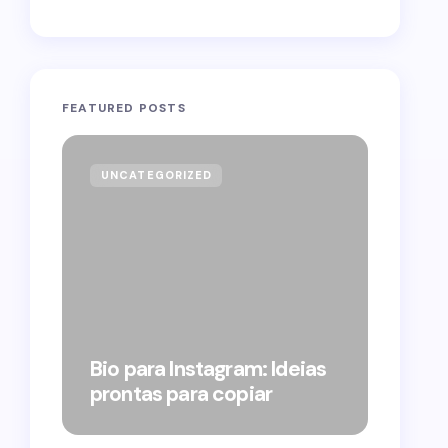
FEATURED POSTS
UNCATEGORIZED
GOVE
Forag
Bolso
Bio para Instagram: Ideias
suple
prontas para copiar
pelo