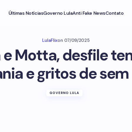
Últimas Notícias
Governo Lula
Anti Fake News
Contato
LulaFlix
on
07/09/2025
e Motta, desfile t
nia e gritos de sem 
GOVERNO LULA