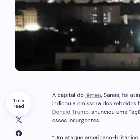
A capital do
Iêmen
, Sanaa, foi a
1 min
indicou a emissora dos rebeldes 
read
Donald Trump
, anunciou uma “açã
esses insurgentes.
“Um ataque americano-britânico 