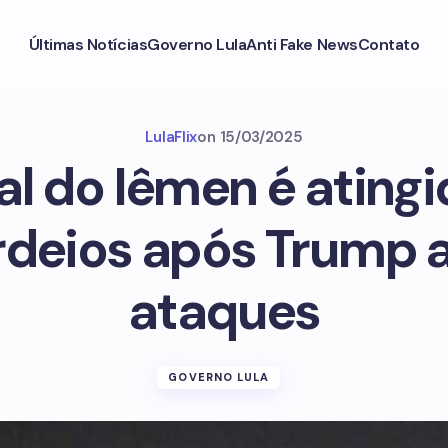
Últimas Notícias
Governo Lula
Anti Fake News
Contato
LulaFlix
on
15/03/2025
al do Iêmen é atingi
deios após Trump a
ataques
GOVERNO LULA