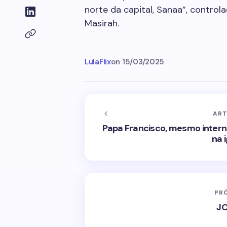
norte da capital, Sanaa”, control
Masirah.
LulaFlix
on
15/03/2025
ART
Papa Francisco, mesmo intern
na 
PR
J