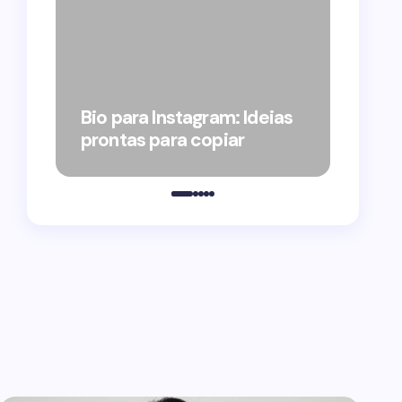
Forag
Bolso
Bio para Instagram: Ideias
suple
prontas para copiar
pelo