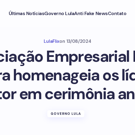
Últimas Notícias
Governo Lula
Anti Fake News
Contato
LulaFlix
on
13/08/2024
iação Empresarial
ira homenageia os lí
tor em cerimônia an
GOVERNO LULA