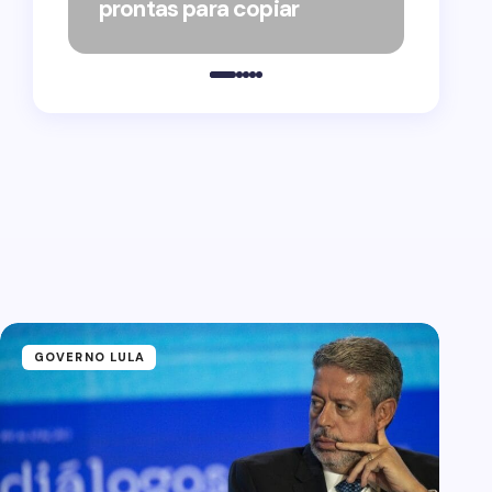
prontas para copiar
pelo
GOVERNO LULA