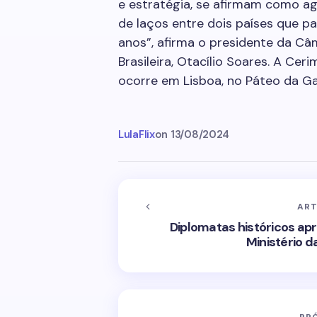
e estratégia, se afirmam como a
de laços entre dois países que p
anos”, afirma o presidente da Câ
Brasileira, Otacílio Soares. A Ce
ocorre em Lisboa, no Páteo da Ga
LulaFlix
on
13/08/2024
ART
Diplomatas históricos ap
Ministério d