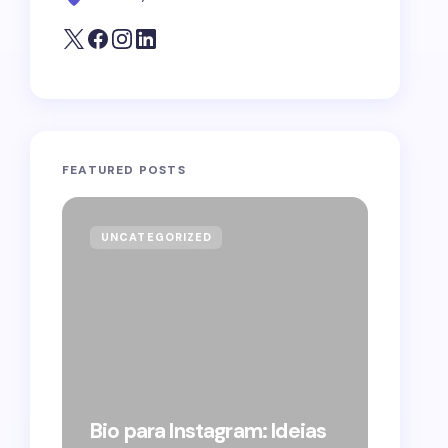
FEATURED POSTS
UNCATEGORIZED
GOVE
Forag
Bolso
Bio para Instagram: Ideias
suple