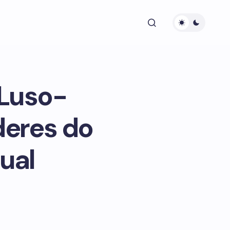
 Luso-
deres do
ual