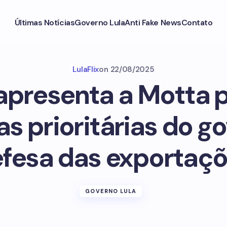
Últimas Notícias
Governo Lula
Anti Fake News
Contato
LulaFlix
on
22/08/2025
apresenta a Motta 
vas prioritárias do 
fesa das exportaç
GOVERNO LULA