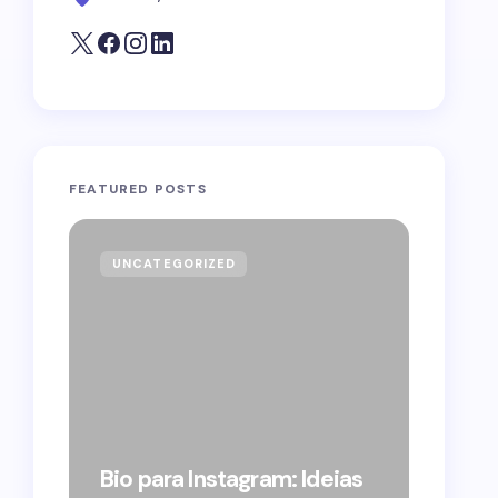
FEATURED POSTS
UNCATEGORIZED
GOVE
Forag
Bolso
Bio para Instagram: Ideias
suple