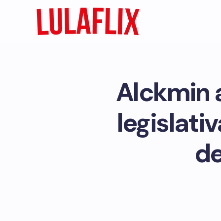
Alckmin 
legislati
de