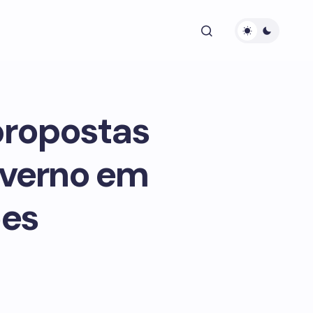
propostas
governo em
ões