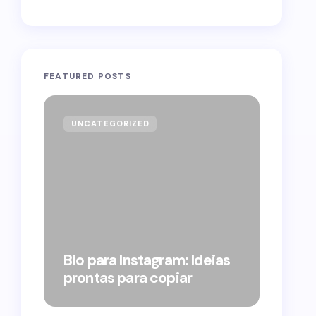
FEATURED POSTS
UNCATEGORIZED
GOVE
Forag
Bolso
Bio para Instagram: Ideias
suple
prontas para copiar
pelo