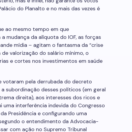
ério, mas é infiel, não garante os votos
alácio do Planalto e no mais das vezes é
 que ao mesmo tempo em que
a mudança da alíquota do IOF, as forças
ande mídia – agitam o fantasma da “crise
ca de valorização do salário mínimo, o
rias e cortes nos investimentos em saúde
e votaram pela derrubada do decreto
 a subordinação desses políticos (em geral
trema direita), aos interesses dos ricos e
 uma interferência indevida do Congresso
 da Presidência e configurando uma
l segundo o entendimento da Advocacia-
essar com ação no Supremo Tribunal