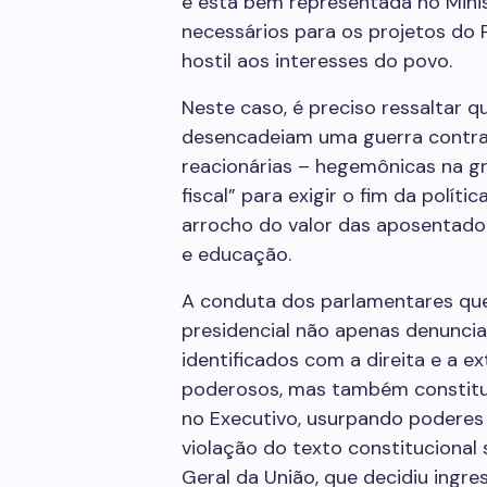
e está bem representada no Minist
necessários para os projetos do P
hostil aos interesses do povo.
Neste caso, é preciso ressaltar
desencadeiam uma guerra contra 
reacionárias – hegemônicas na gr
fiscal” para exigir o fim da políti
arrocho do valor das aposentado
e educação.
A conduta dos parlamentares qu
presidencial não apenas denuncia
identificados com a direita e a ex
poderosos, mas também constitui
no Executivo, usurpando poderes
violação do texto constituciona
Geral da União, que decidiu ingr