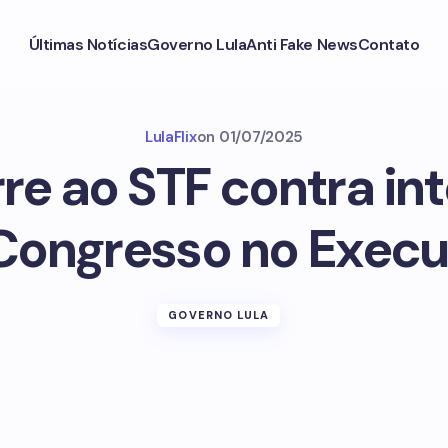
Últimas Notícias
Governo Lula
Anti Fake News
Contato
LulaFlix
on
01/07/2025
re ao STF contra int
Congresso no Execu
GOVERNO LULA