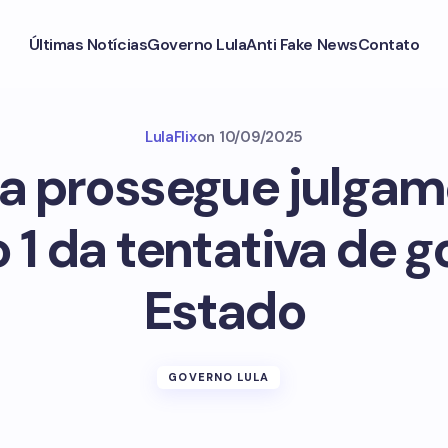
Últimas Notícias
Governo Lula
Anti Fake News
Contato
LulaFlix
on
10/09/2025
ma prossegue julgam
 1 da tentativa de g
Estado
GOVERNO LULA