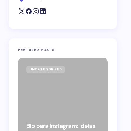
FEATURED POSTS
UNCATEGORIZED
GOVE
Forag
Bolso
Bio para Instagram: Ideias
suple