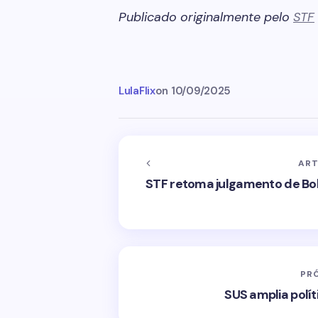
Publicado originalmente pelo
STF
LulaFlix
on
10/09/2025
ART
STF retoma julgamento de Bol
PR
SUS amplia polí