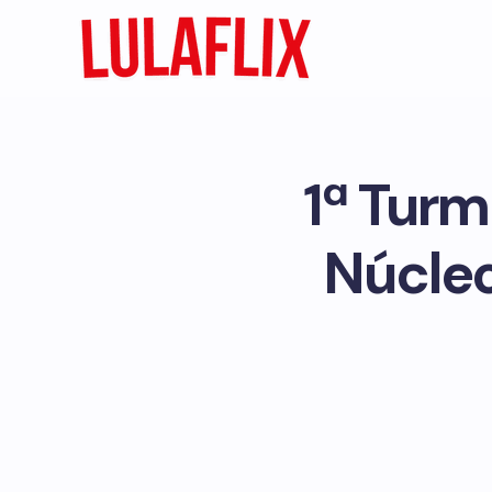
1ª Tur
Núcleo