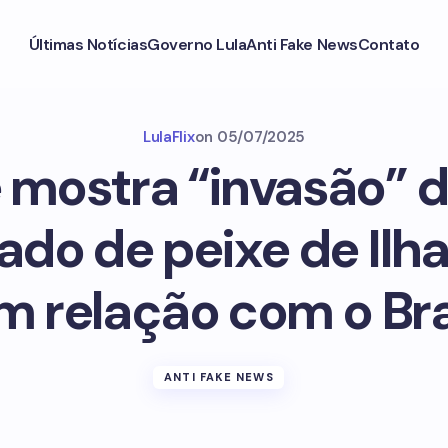
Últimas Notícias
Governo Lula
Anti Fake News
Contato
LulaFlix
on
05/07/2025
 mostra “invasão” d
do de peixe de Ilh
m relação com o Bra
ANTI FAKE NEWS