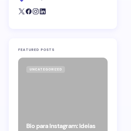
FEATURED POSTS
UNCATEGORIZED
GOVE
Forag
Bolso
Bio para Instagram: Ideias
suple