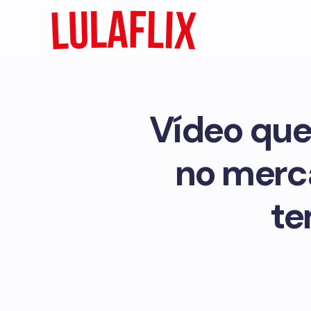
Vídeo que
no merca
te