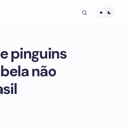
e pinguins
abela não
sil