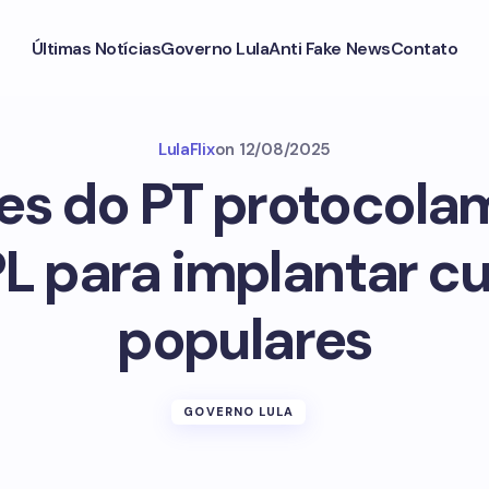
Últimas Notícias
Governo Lula
Anti Fake News
Contato
LulaFlix
on
12/08/2025
es do PT protocola
PL para implantar c
populares
GOVERNO LULA