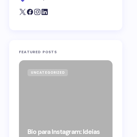
FEATURED POSTS
UNCATEGORIZED
GOVE
Forag
Bolso
Bio para Instagram: Ideias
suple