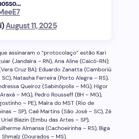
 nosso…
8MeeE7
i)
August 11, 2025
que assinaram o “protocolaço” estão Kari
uiar (Jandaíra – RN), Ana Aline (Caicó-RN);
 (Vera Cruz BA); Eduardo Zanatta (Camboriú
– SC), Natasha Ferreira (Porto Alegre – RS),
Andressa Queiroz (Sabinópolis – MG), Higor
 (Araxá – MG), Pedro Rousseff (BH – MG),
ostinho – PE), Maíra do MST (Rio de
pinas – SP), Caê Martins (São José – SC), Zé
Uriel Biazin (Embu das Artes – SP),
ilherme Almansa (Cachoeirinha – RS), Biga
in Shmalz (Dourados – MS).