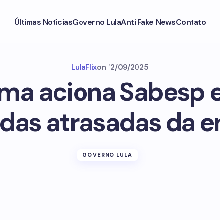
Últimas Notícias
Governo Lula
Anti Fake News
Contato
LulaFlix
on
12/09/2025
ma aciona Sabesp 
as atrasadas da 
GOVERNO LULA