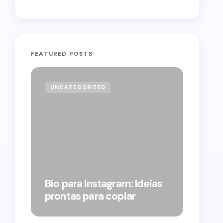
FEATURED POSTS
UNCATEGORIZED
GOVE
Forag
Bolso
Bio para Instagram: Ideias
suple
prontas para copiar
pelo