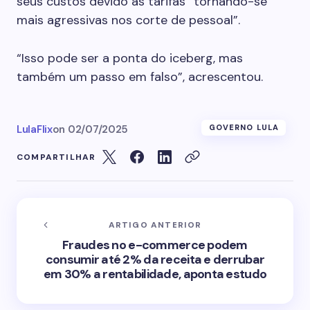
seus custos devido às tarifas “tornando-se
mais agressivas nos corte de pessoal”.
“Isso pode ser a ponta do iceberg, mas
também um passo em falso”, acrescentou.
LulaFlix
on
02/07/2025
GOVERNO LULA
COMPARTILHAR
ARTIGO ANTERIOR
Fraudes no e-commerce podem
consumir até 2% da receita e derrubar
em 30% a rentabilidade, aponta estudo