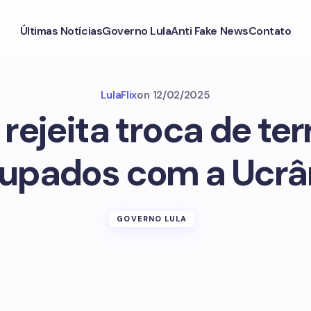
Últimas Notícias
Governo Lula
Anti Fake News
Contato
LulaFlix
on
12/02/2025
rejeita troca de ter
upados com a Ucrâ
GOVERNO LULA