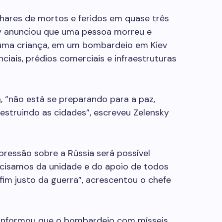
lhares de mortos e feridos em quase três
ky anunciou que uma pessoa morreu e
o uma criança, em um bombardeio em Kiev
enciais, prédios comerciais e infraestruturas
n
, “não está se preparando para a paz,
struindo as cidades”, escreveu Zelensky
ressão sobre a Rússia será possível
ecisamos da unidade e do apoio de todos
fim justo da guerra”, acrescentou o chefe
a informou que o bombardeio com mísseis