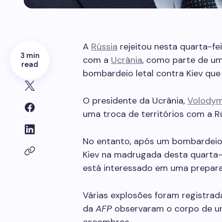
A
Rússia
rejeitou nesta quarta-fe
3 min
com a
Ucrânia
, como parte de um
read
bombardeio letal contra Kiev que
O presidente da Ucrânia,
Volodym
uma troca de territórios com a R
No entanto, após um bombardeio 
Kiev na madrugada desta quarta-f
está interessado em uma prepara
Várias explosões foram registrad
da
AFP
observaram o corpo de u