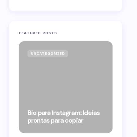
FEATURED POSTS
UNCATEGORIZED
GOVE
Forag
Bolso
Bio para Instagram: Ideias
suple
prontas para copiar
pelo