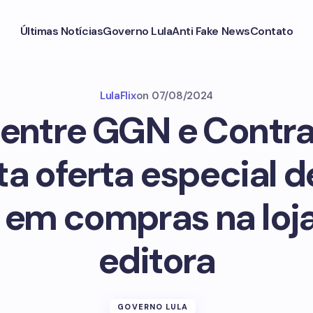
Últimas Notícias
Governo Lula
Anti Fake News
Contato
LulaFlix
on
07/08/2024
 entre GGN e Contr
a oferta especial 
em compras na loja
editora
GOVERNO LULA