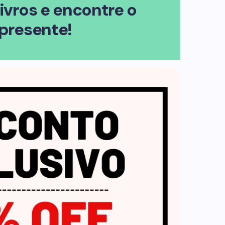
livros e encontre o
presente!