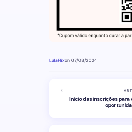
LulaFlix
on
07/08/2024
ART
Início das inscrições par
oportunid