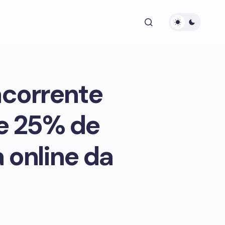
acorrente
de 25% de
 online da