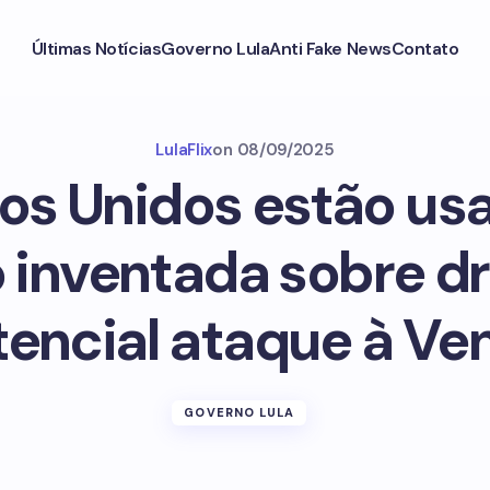
Últimas Notícias
Governo Lula
Anti Fake News
Contato
LulaFlix
on
08/09/2025
os Unidos estão u
inventada sobre d
encial ataque à Ve
GOVERNO LULA