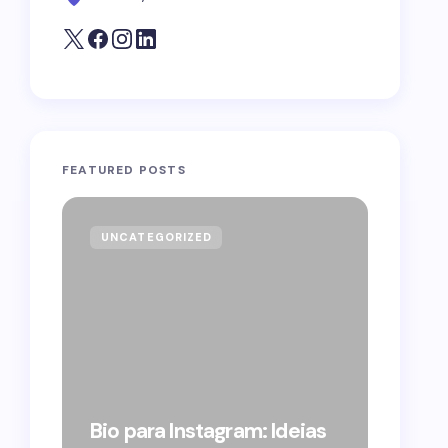
FEATURED POSTS
UNCATEGORIZED
GOVE
Forag
Bolso
Bio para Instagram: Ideias
suple