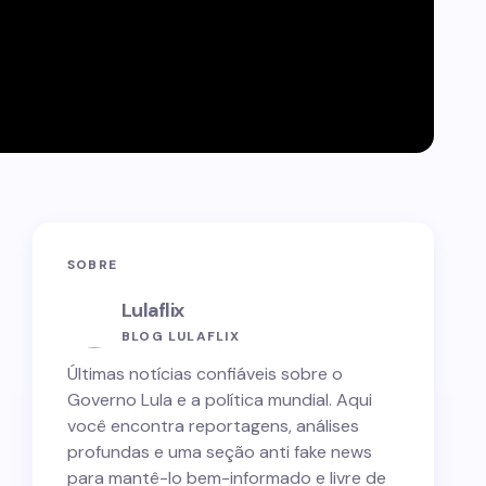
SOBRE
Lulaflix
BLOG LULAFLIX
Últimas notícias confiáveis sobre o
Governo Lula e a política mundial. Aqui
você encontra reportagens, análises
profundas e uma seção anti fake news
para mantê-lo bem-informado e livre de