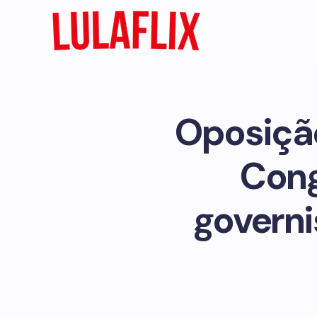
Oposiçã
Cong
governi