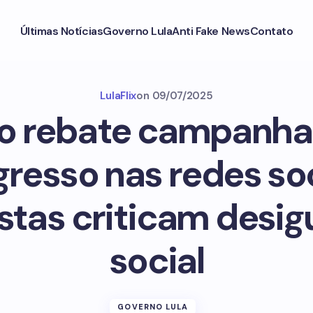
Últimas Notícias
Governo Lula
Anti Fake News
Contato
LulaFlix
on
09/07/2025
o rebate campanha 
resso nas redes soc
stas criticam desi
social
GOVERNO LULA