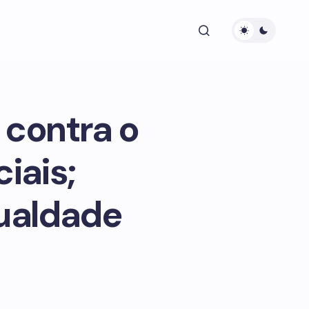
contra o
iais;
gualdade