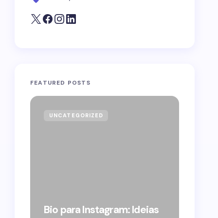
FEATURED POSTS
UNCATEGORIZED
GOVE
Forag
Bolso
Bio para Instagram: Ideias
suple