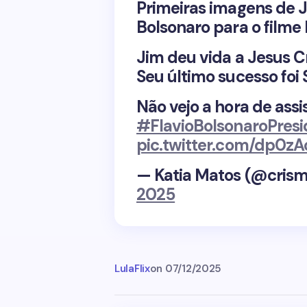
Primeiras imagens de J
Bolsonaro para o filme
Jim deu vida a Jesus Cr
Seu último sucesso foi
Não vejo a hora de assi
#FlavioBolsonaroPres
pic.twitter.com/dp0z
— Katia Matos (@cris
2025
LulaFlix
on
07/12/2025