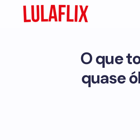
O que to
quase ó