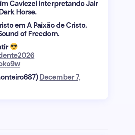
im Caviezel interpretando Jair
 Dark Horse.
isto em A Paixão de Cristo.
 Sound of Freedom.
stir
idente2026
Aoko9w
monteiro687)
December 7,