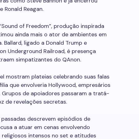
ras como Steve Bannon e já encerrou
de Ronald Reagan.
“Sound of Freedom”, produção inspirada
roximou ainda mais o ator de ambientes em
 Ballard, ligado a Donald Trump e
on Underground Railroad, é presença
traem simpatizantes do QAnon.
el mostram plateias celebrando suas falas
lia que envolveria Hollywood, empresários
a. Grupos de apoiadores passaram a tratá-
z de revelações secretas.
s passadas descrevem episódios de
usa a atuar em cenas envolvendo
religiosos intensos no set e atitudes