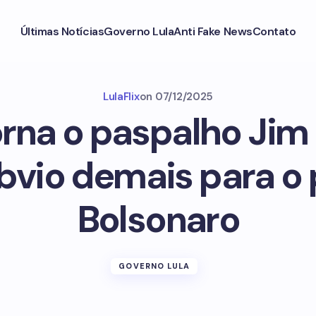
Últimas Notícias
Governo Lula
Anti Fake News
Contato
LulaFlix
on
07/12/2025
rna o paspalho Jim
bvio demais para o 
Bolsonaro
GOVERNO LULA