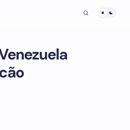
 Venezuela
acão