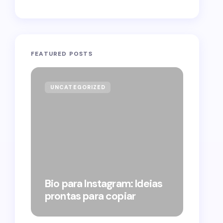
FEATURED POSTS
UNCATEGORIZED
GOVE
Forag
Bolso
Bio para Instagram: Ideias
suple
prontas para copiar
pelo