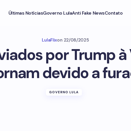
Últimas Notícias
Governo Lula
Anti Fake News
Contato
LulaFlix
on
22/08/2025
viados por Trump à
ornam devido a fur
GOVERNO LULA