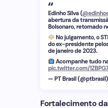
Edinho Silva (
@edinhos
abertura da transmiss
Bolsonaro, retomado ne
No julgamento, o STF
do ex-presidente pelo
de janeiro de 2023.
Acompanhe tudo n
pic.twitter.com/1ZBPG
— PT Brasil (@ptbrasil
Fortalecimento d