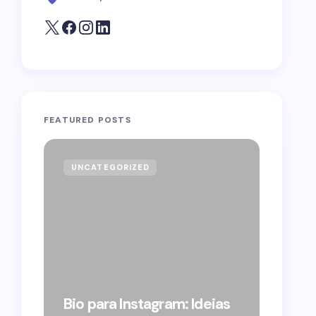
FEATURED POSTS
UNCATEGORIZED
GOVE
Forag
Bolso
Bio para Instagram: Ideias
suple