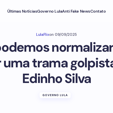
Últimas Notícias
Governo Lula
Anti Fake News
Contato
LulaFlix
on
09/09/2025
podemos normalizar
r uma trama golpista
Edinho Silva
GOVERNO LULA