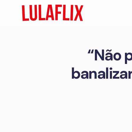
“Não 
banaliza