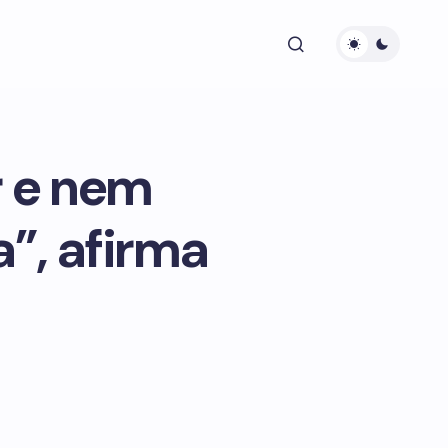
 e nem
”, afirma