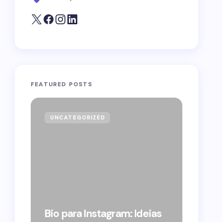
FEATURED POSTS
UNCATEGORIZED
GOVE
Forag
Bolso
Bio para Instagram: Ideias
suple