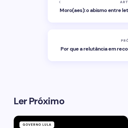
ART
Moro(aes): o abismo entre let
PR
Por que a relutância em rec
Ler Próximo
GOVERNO LULA