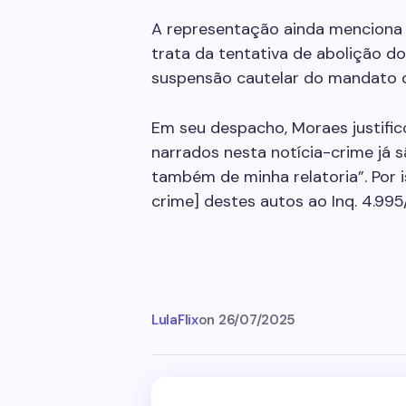
A representação ainda menciona
trata da tentativa de abolição d
suspensão cautelar do mandato de
Em seu despacho, Moraes justific
narrados nesta notícia-crime já 
também de minha relatoria”. Por i
crime] destes autos ao Inq. 4.995
LulaFlix
on
26/07/2025