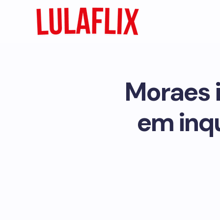
Moraes i
em inqu