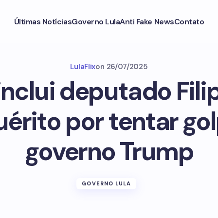
Últimas Notícias
Governo Lula
Anti Fake News
Contato
LulaFlix
on
26/07/2025
nclui deputado Fili
érito por tentar g
governo Trump
GOVERNO LULA