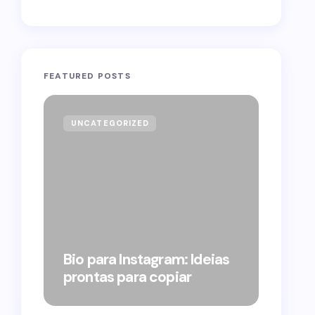
FEATURED POSTS
UNCATEGORIZED
GOVE
Forag
Bolso
Bio para Instagram: Ideias
suple
prontas para copiar
pelo