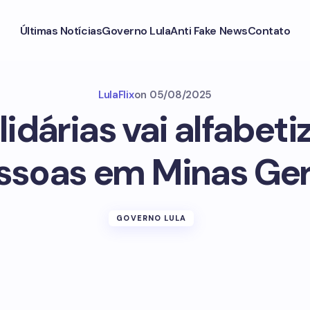
Últimas Notícias
Governo Lula
Anti Fake News
Contato
LulaFlix
on
05/08/2025
idárias vai alfabeti
ssoas em Minas Ger
GOVERNO LULA