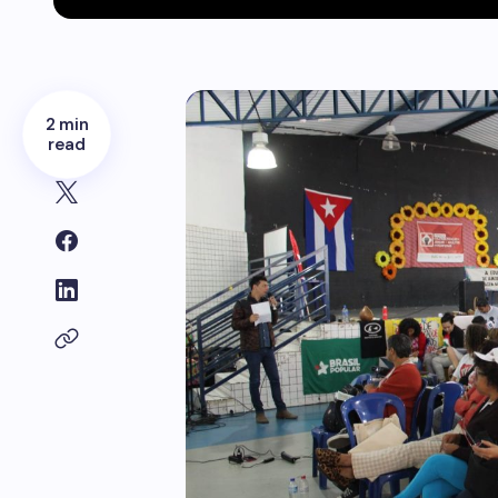
2 min
read