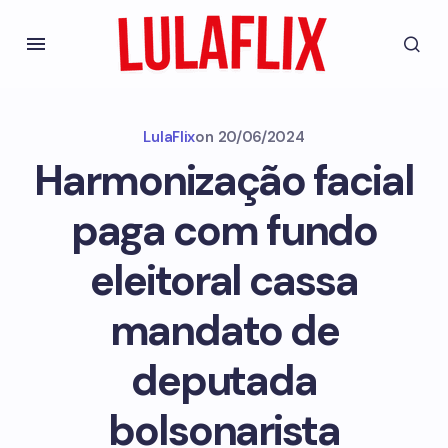
LulaFlix
on
20/06/2024
Harmonização facial
paga com fundo
eleitoral cassa
mandato de
deputada
bolsonarista