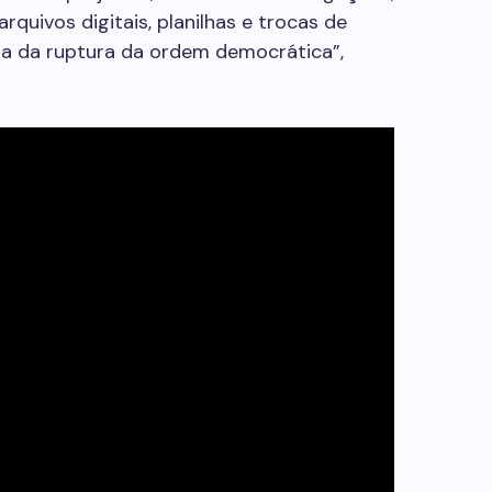
quivos digitais, planilhas e trocas de
a da ruptura da ordem democrática”,