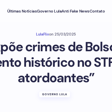
Últimas Notícias
Governo Lula
Anti Fake News
Contato
LulaFlix
on
25/03/2025
põe crimes de Bol
nto histórico no STF
atordoantes”
GOVERNO LULA