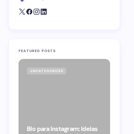
FEATURED POSTS
UNCATEGORIZED
GOVE
Forag
Bolso
Bio para Instagram: Ideias
suple