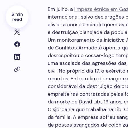
Em julho, a
limpeza étnica em Ga
6 min
internacional, salvo declarações
read
aliviar a consciência de quem as e
a destruição planejada da popula
Um monitoramento da iniciativa 
de Conflitos Armados) aponta que
desrespeitou o cessar-fogo tem
uma escalada das agressões das t
civil. No próprio dia 17, o exérci
remotos. Entre o fim de março e o
considerável da destruição de pr
empreiteiras contratadas pelas f
da morte de David Libi, 19 anos, 
Cisjordânia que trabalha na Libi 
da família. A empresa sofreu sanç
de postos avançados de colonizaç