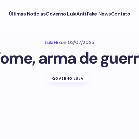
Últimas Notícias
Governo Lula
Anti Fake News
Contato
LulaFlix
on
03/07/2025
ome, arma de guer
GOVERNO LULA