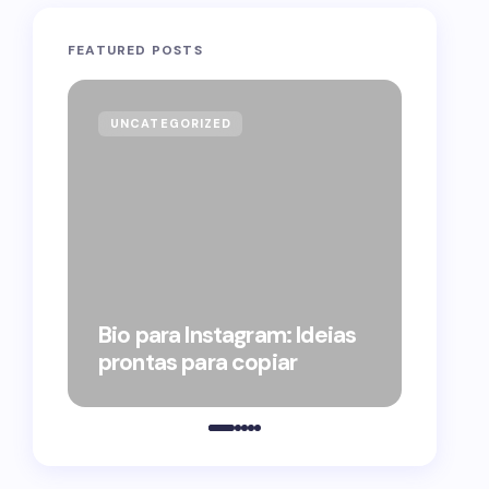
FEATURED POSTS
UNCATEGORIZED
GOVE
Forag
Bolso
Bio para Instagram: Ideias
suple
prontas para copiar
pelo