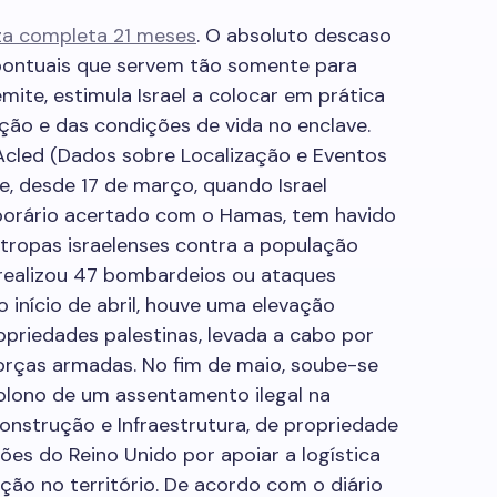
za completa 21 meses
. O absoluto descaso
 pontuais que servem tão somente para
mite, estimula Israel a colocar em prática
ção e das condições de vida no enclave.
Acled (Dados sobre Localização e Eventos
, desde 17 de março, quando Israel
porário acertado com o Hamas, tem havido
ropas israe­lenses contra a população
to realizou 47 bombardeios ou ataques
 início de abril, houve uma elevação
opriedades palestinas, levada a cabo por
orças armadas. No fim de maio, soube-se
colono de um assentamento ilegal na
Construção e Infraestrutura, de propriedade
ões do Reino Unido por apoiar a logística
ão no território. De acordo com o diário