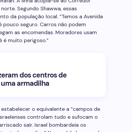
 Rafah. A linha acopla-se ao Corredor
o norte. Segundo Shawwa, essas
to da população local. “Temos a Avenida
e é pouco seguro. Carros não podem
arregam as encomendas. Moradores usam
é é muito perigoso.”
izeram dos centros de
a uma armadilha
é estabelecer o equivalente a “campos de
 israelenses controlam tudo e sufocam o
arriscado sair. Israel bombardeia os