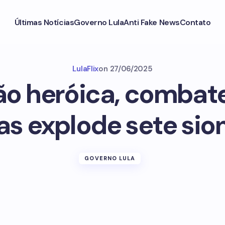
Últimas Notícias
Governo Lula
Anti Fake News
Contato
LulaFlix
on
27/06/2025
o heróica, combat
s explode sete sion
GOVERNO LULA