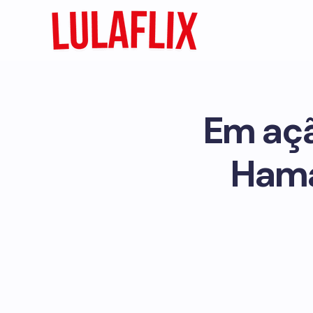
Em açã
Hama