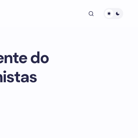
ente do
istas