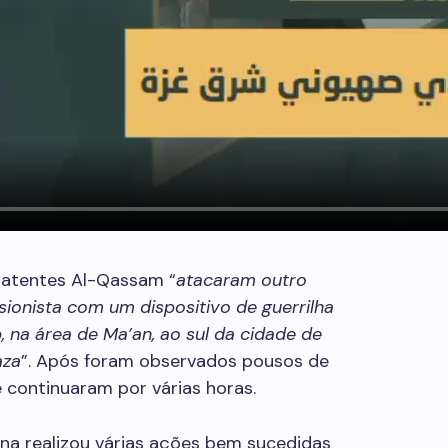
batentes Al-Qassam “
atacaram outro
sionista com um dispositivo de guerrilha
b, na área de Ma’an, ao sul da cidade de
aza
”. Após foram observados pousos de
 continuaram por várias horas.
ina realizou várias ações bem sucedidas