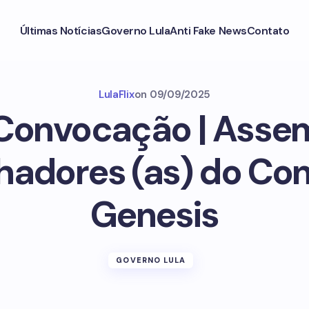
Últimas Notícias
Governo Lula
Anti Fake News
Contato
LulaFlix
on
09/09/2025
 Convocação | Asse
hadores (as) do Co
Genesis
GOVERNO LULA