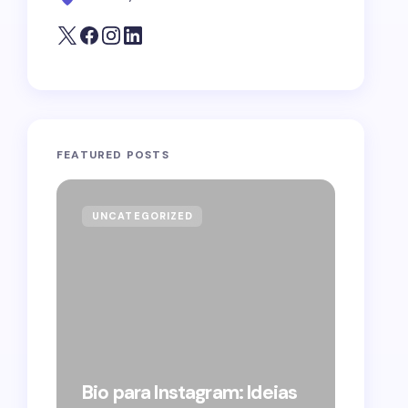
FEATURED POSTS
UNCATEGORIZED
GOVE
Forag
Bolso
Bio para Instagram: Ideias
suple