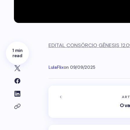
EDITAL CONSÓRCIO GÊNESIS 12.09
1 min
read
LulaFlix
on
09/09/2025
ART
O va