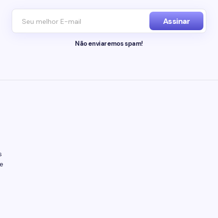
Assinar
Não enviaremos spam!
s
e