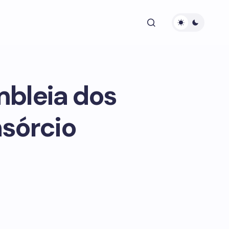
mbleia dos
nsórcio