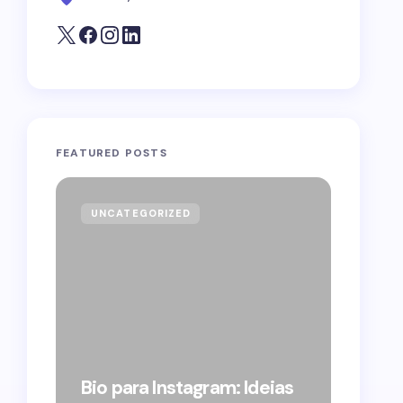
FEATURED POSTS
UNCATEGORIZED
GOVE
Forag
Bolso
Bio para Instagram: Ideias
suple