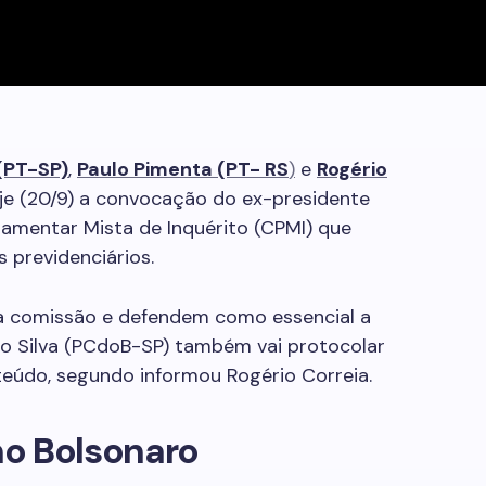
(PT-SP)
,
Paulo Pimenta (PT- RS
)
e
Rogério
e (20/9) a convocação do ex-presidente
lamentar Mista de Inquérito (CPMI) que
s previdenciários.
a comissão e defendem como essencial a
o Silva (PCdoB-SP) também vai protocolar
údo, segundo informou Rogério Correia.
no Bolsonaro