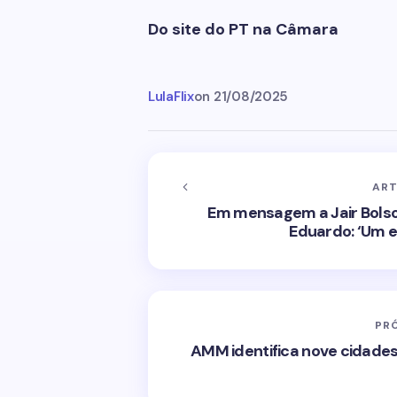
Do site do PT na Câmara
LulaFlix
on
21/08/2025
ART
Em mensagem a Jair Bolson
Eduardo: ‘Um e
PR
AMM identifica nove cidades