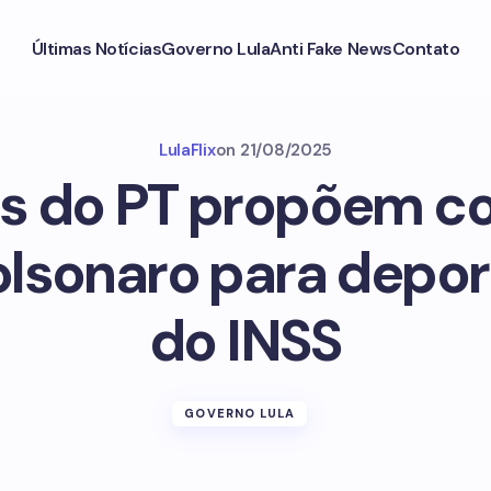
Últimas Notícias
Governo Lula
Anti Fake News
Contato
LulaFlix
on
21/08/2025
s do PT propõem c
Bolsonaro para depo
do INSS
GOVERNO LULA