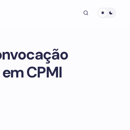
onvocação
r em CPMI